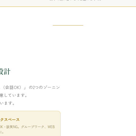
設計
（会話OK）」 の2つのゾーニン
意しています。
ています。
クスペース
OK・談笑NG。グループワーク、WEB
に。