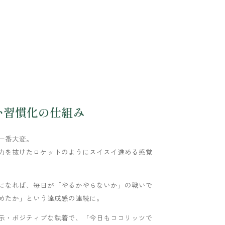
い習慣化の仕組み
一番大変。
力を抜けたロケットのようにスイスイ進める感覚
になれば、毎日が「やるかやらないか」の戦いで
めたか」という達成感の連続に。
示・ポジティブな執着で、「今日もココリッツで