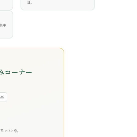
計。
集中
みコーナー
布茶
ぎ系でひと息。