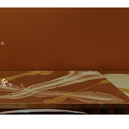
ホ。
”を。